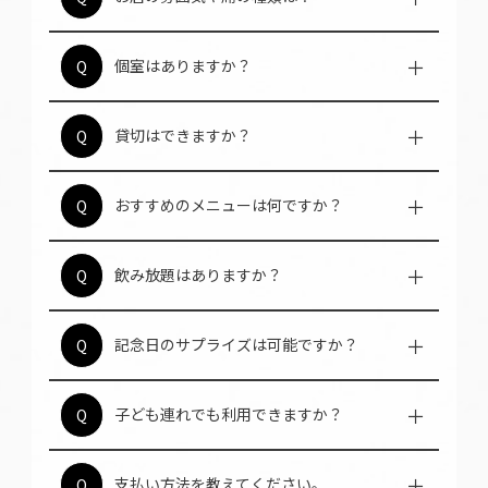
があり、デートや大人数の宴会、お仕事帰り
A
の食事等、幅広く使えます。
個室はありません。36席の開放的な店内で、
個室はありますか？
Q
お洒落な内装と落ち着いた照明のなか、リラ
A
ックスしてA5ランク山形牛を堪能できます。
可能です。20名様以下でも貸切相談を承りま
貸切はできますか？
Q
す。最大36名様まで着席可能で、テレビもご
A
ざいますのでスポーツ観戦や、動画等も視聴
可能です。
A5ランク山形牛タンやステーキ盛り合わせで
おすすめのメニューは何ですか？
Q
す。最高級の霜降り肉を驚きのコスパで提供
A
しており、一口で感動が広がります。
単品飲み放題2,200円。各種コースに追加も可
飲み放題はありますか？
Q
能です。プラス1,650円で、上質な焼肉やしゃ
A
ぶしゃぶと一緒にドリンクを思う存分堪能で
可能です。サプライズコースの『シンデレラ
きます。
コース』もございます。また、前日までの予
記念日のサプライズは可能ですか？
Q
約でメッセージ付デザートプレートを用意し
A
ます。宝箱からお肉が登場する演出も人気で
大歓迎です。乳幼児から入店可能で、ベビー
子ども連れでも利用できますか？
Q
す。
カーのまま入店もできます。ご家族での団ら
A
んにも安心してご利用ください。
各種カードや電子マネー、QR決済に対応して
支払い方法を教えてください。
Q