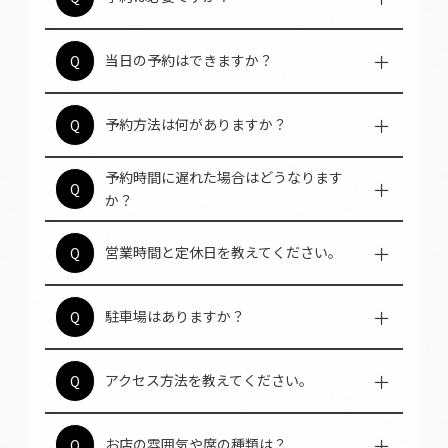
豚肉を確実に楽しむため、事前予約をお勧め
A
します。食べログネット予約でVポイントも貯
まります。Google経由で予約可能です。
可能です。コース料理も当日予約OKで、急な
当日の予約はできますか？
Q
宴会にも対応いたします。電話なら空席をす
A
ぐ確認できる場合がございます。
電話やWEBで承ります。公式サイトや食べロ
予約方法は何がありますか？
Q
グネット予約等24時間受付可能です。公式
A
SNSでも最新情報を配信しております。
予約時間に遅れた場合はどうなります
30分以上の遅刻は無断キャンセル扱いとなる
Q
か？
場合があります。遅れる際は事前にご連絡を
A
いただければ幸いです。
月〜土は18時〜翌3時、日は23時まで営業、
営業時間と定休日を教えてください。
Q
不定休です。深夜までA5ランク和牛を堪能で
A
き、二次会利用にも最適です。
※変更の可能性あり
専用駐車場はありません。近隣のコインパー
駐車場はありますか？
Q
キングをご利用ください。心斎橋駅徒歩1分
A
の好立地でアクセスも抜群です。
御堂筋線心斎橋駅8番出口から徒歩1分です。
アクセス方法を教えてください。
Q
ホテル日航大阪の裏ビル、『エースビル地下1
A
階』。アメ村や道頓堀からも近く、観光やお
買い物帰りのディナーに便利です。
お洒落で落ち着いた空間です。テーブル36席
お店の雰囲気や席の種類は？
Q